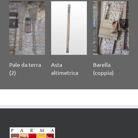
Pale da terra
Asta
Barella
M
(2)
altimetrica
(coppia)
c
t