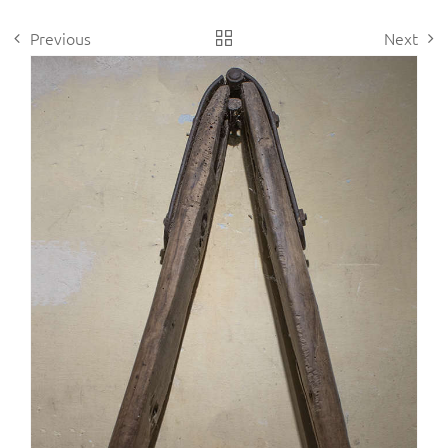
Previous
Next
View
Larger
Image