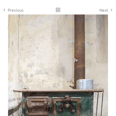
Previous
Next
View
Larger
Image