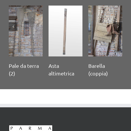
Pale da terra
Asta
Barella
M
(2)
altimetrica
(coppia)
c
t