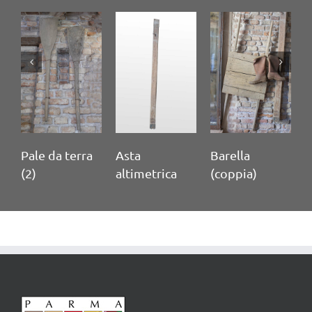
Pale da terra
Asta
Barella
M
(2)
altimetrica
(coppia)
c
t