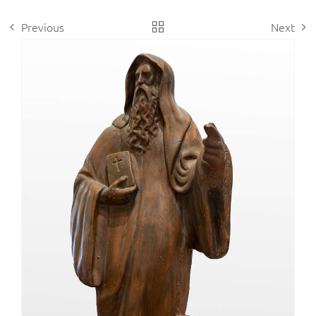
Previous
Next
View
Larger
Image