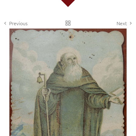
Previous
Next
View
Larger
Image