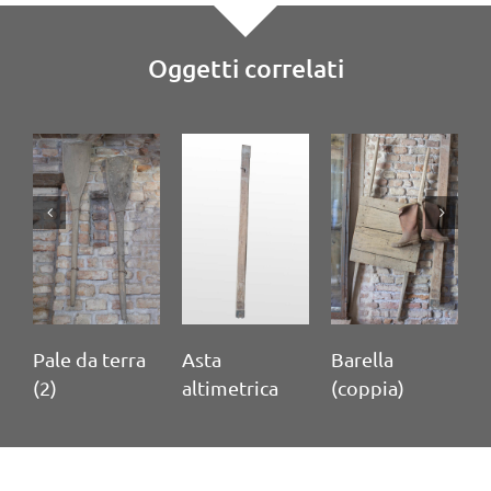
Oggetti correlati
ale da terra
Asta
Barella
Mazza
2)
altimetrica
(coppia)
calcare
terra