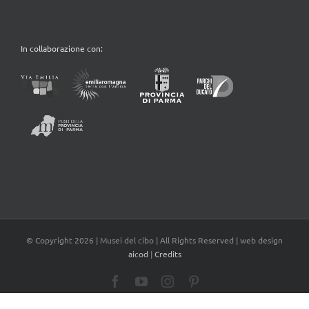
In collaborazione con:
© Copyright
2026 | Musei del cibo | All Rights Reserved | web design
aicod
|
Credits
Facebook
YouTube
Instagram
Pinterest