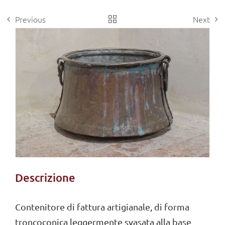
Previous
Next
View
Larger
Image
Descrizione
Contenitore di fattura artigianale, di forma
troncoconica leggermente svasata alla base