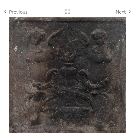
Previous
Next
View
Larger
Image