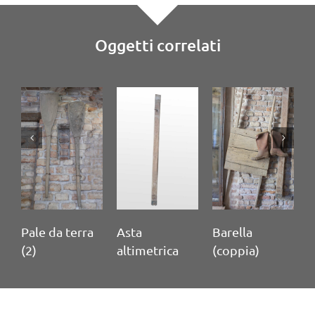
Oggetti correlati
Pale da terra
Asta
Barella
M
(2)
altimetrica
(coppia)
c
t