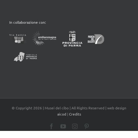
In collaborazione con:
© Copyright
2026 | Musei del cibo | All Rights Reserved | web design
aicod
|
Credits
Facebook
YouTube
Instagram
Pinterest