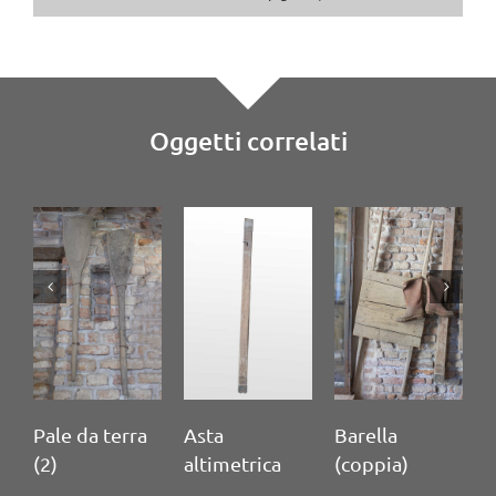
Oggetti correlati
Pale da terra
Asta
Barella
M
(2)
altimetrica
(coppia)
c
t