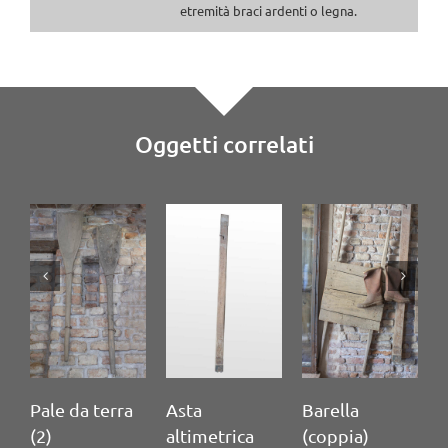
etremità braci ardenti o legna.
Oggetti correlati
Pale da terra
Asta
Barella
M
(2)
altimetrica
(coppia)
c