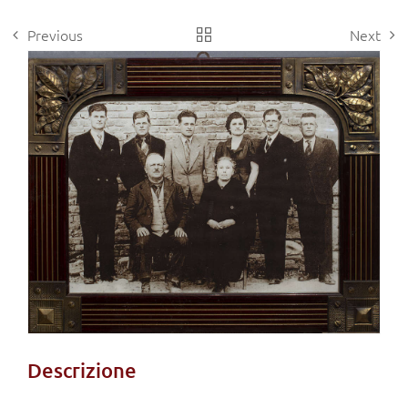
Previous
Next
View
Larger
Image
Descrizione