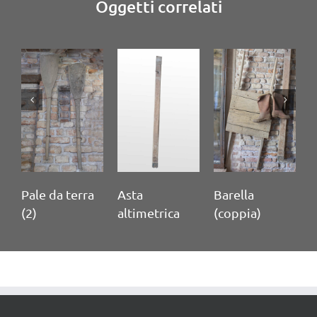
Oggetti correlati
Pale da terra
Asta
Barella
M
(2)
altimetrica
(coppia)
c
t