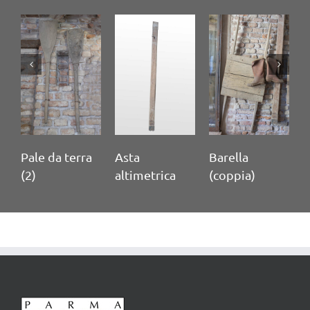
Pale da terra
Asta
Barella
M
(2)
altimetrica
(coppia)
c
t