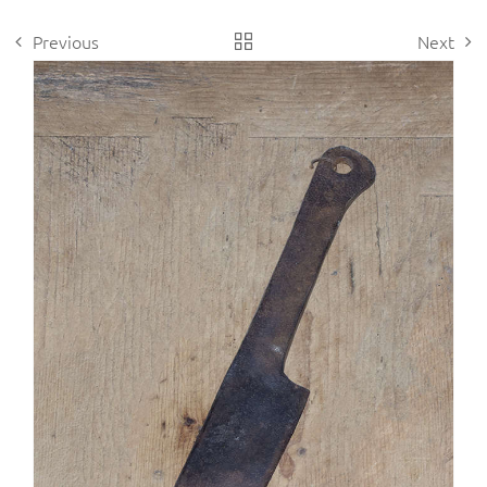
Previous
Next
View
Larger
Image